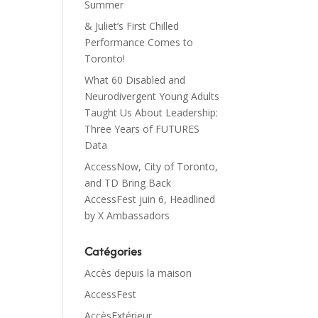
Summer
& Juliet’s First Chilled
Performance Comes to
Toronto!
What 60 Disabled and
Neurodivergent Young Adults
Taught Us About Leadership:
Three Years of FUTURES
Data
AccessNow, City of Toronto,
and TD Bring Back
AccessFest juin 6, Headlined
by X Ambassadors
Catégories
Accès depuis la maison
AccessFest
AccèsExtérieur