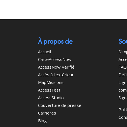
À propos de
So
Accueil
S'im
CarteAccessNow
Acce
AccessNow Vérifié
FAQ
Accès à l'extérieur
Défi
MapMissions
Lign
AccessFest
com
AccessStudio
Sign
Couverture de presse
Poli
Carrières
Cond
Blog