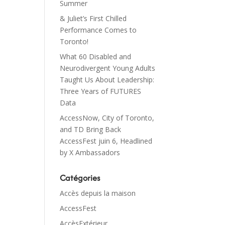
Summer
& Juliet’s First Chilled
Performance Comes to
Toronto!
What 60 Disabled and
Neurodivergent Young Adults
Taught Us About Leadership:
Three Years of FUTURES
Data
AccessNow, City of Toronto,
and TD Bring Back
AccessFest juin 6, Headlined
by X Ambassadors
Catégories
Accès depuis la maison
AccessFest
AccèsExtérieur