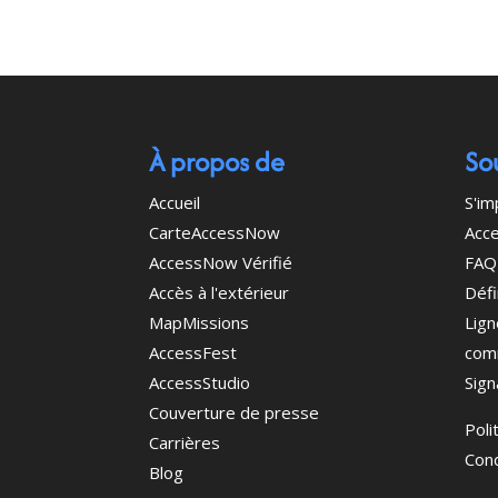
À propos de
So
Accueil
S'im
CarteAccessNow
Acce
AccessNow Vérifié
FAQ
Accès à l'extérieur
Défi
MapMissions
Lign
AccessFest
com
AccessStudio
Sign
Couverture de presse
Poli
Carrières
Cond
Blog