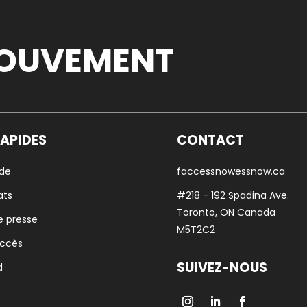
MOUVEMENT
RAPIDES
CONTACT
 de
faccessnowessnow.ca
ats
#218 - 192 Spadina Ave.
Toronto, ON Canada
e presse
M5T
2C2
accès
SUIVEZ-NOUS
d